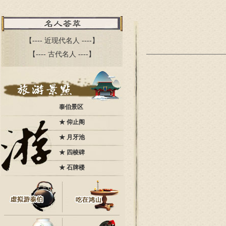
【----
近现代名人
----】
【----
古代名人
----】
泰伯景区
★
仰止阁
★
月牙池
★
四棱碑
★
石牌楼