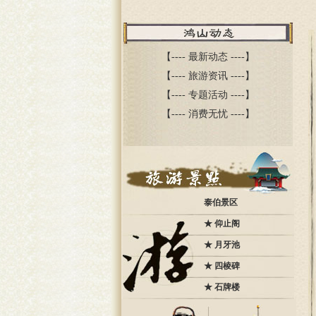
【----
最新动态
----】
【----
旅游资讯
----】
【----
专题活动
----】
【----
消费无忧
----】
泰伯景区
★
仰止阁
★
月牙池
★
四棱碑
★
石牌楼