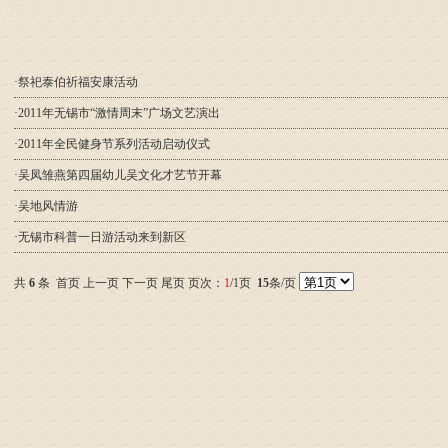
·祭祀泰伯祈福安康活动
·2011年无锡市“激情周末”广场文艺演出
·2011年全民健身节系列活动启动仪式
·吴凤雏燕第四届幼儿吴文化才艺节开幕
·吴地风情游
·无锡市科普一日游活动来到新区
共
6
条 首页 上一页 下一页 尾页 页次：
1
/1
页
15
条/页