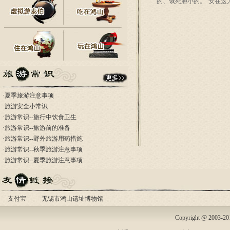
的、饿死胆小的。"安在这
·
夏季旅游注意事项
·
旅游安全小常识
·
旅游常识--旅行中饮食卫生
·
旅游常识--旅游前的准备
·
旅游常识--野外旅游用药措施
·
旅游常识--秋季旅游注意事项
·
旅游常识--夏季旅游注意事项
支付宝
无锡市鸿山遗址博物馆
Copyright @ 2003-