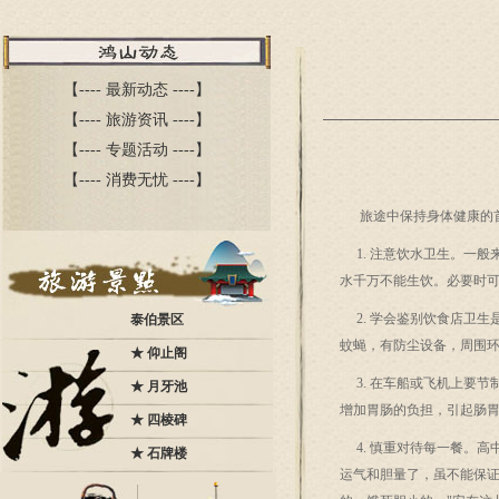
【----
最新动态
----】
【----
旅游资讯
----】
【----
专题活动
----】
【----
消费无忧
----】
旅途中保持身体健康的首
1. 注意饮水卫生。一般
水千万不能生饮。必要时
2. 学会鉴别饮食店卫生
泰伯景区
蚊蝇，有防尘设备，周围
★
仰止阁
3. 在车船或飞机上要节
★
月牙池
增加胃肠的负担，引起肠
★
四棱碑
4. 慎重对待每一餐。高
★
石牌楼
运气和胆量了，虽不能保证