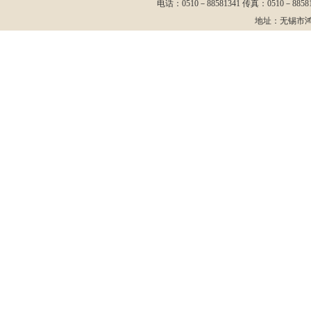
电话：0510－88581341 传真：0510－88581
地址：无锡市鸿山