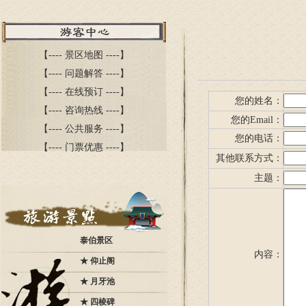
【----
景区地图
----】
【----
问题解答
----】
【----
在线预订
----】
您的姓名：
【----
咨询热线
----】
您的Email：
【----
公共服务
----】
您的电话：
【----
门票优惠
----】
其他联系方式：
主题：
泰伯景区
内容：
★
仰止阁
★
月牙池
★
四棱碑