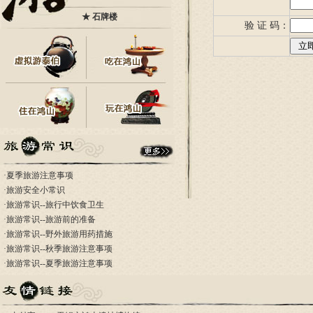
★
石牌楼
验 证 码：
·
夏季旅游注意事项
·
旅游安全小常识
·
旅游常识--旅行中饮食卫生
·
旅游常识--旅游前的准备
·
旅游常识--野外旅游用药措施
·
旅游常识--秋季旅游注意事项
·
旅游常识--夏季旅游注意事项