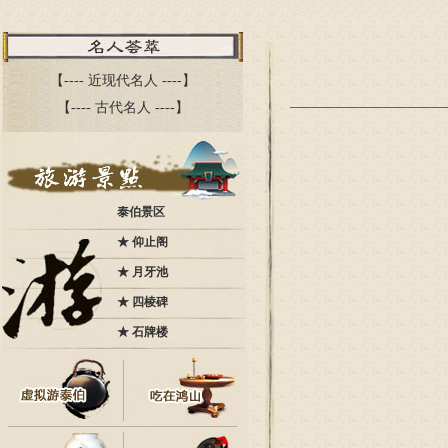
【----
近现代名人
----】
【----
古代名人
----】
泰伯景区
★
仰止阁
★
月牙池
★
四棱碑
★
石牌楼