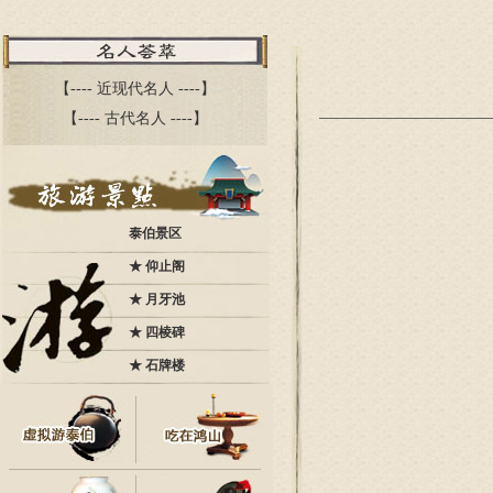
【----
近现代名人
----】
【----
古代名人
----】
泰伯景区
★
仰止阁
★
月牙池
★
四棱碑
★
石牌楼