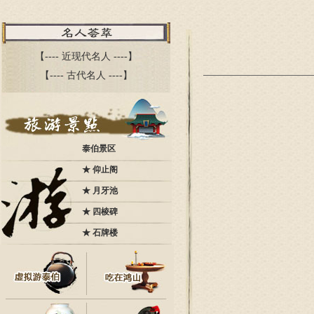
【----
近现代名人
----】
【----
古代名人
----】
泰伯景区
★
仰止阁
★
月牙池
★
四棱碑
★
石牌楼